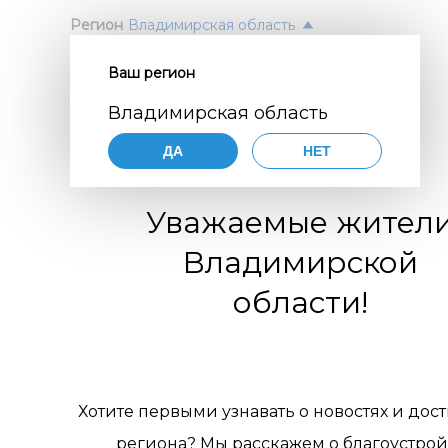
Регион
Владимирская область
Ваш регион
Согл
ПОЛ
Владимирская область
перс
Авт
ДА
НЕТ
орга
Нажимая
согласие
Уважаемые жител
порядке,
цифр
по разви
Владимирской
коммуни
обще
организа
области!
119770001
комм
муниципа
pdn@dial
отн
сайте
htt
требован
пер
персонал
Хотите первыми узнавать о новостях и дос
Цели 
1. Об
региона? Мы расскажем о благоустрой